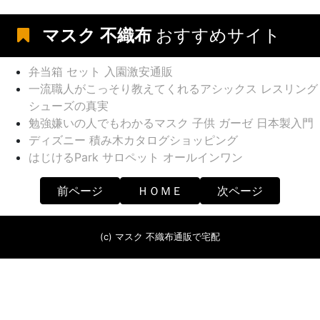
マスク 不織布
おすすめサイト
弁当箱 セット 入園激安通販
一流職人がこっそり教えてくれるアシックス レスリング
シューズの真実
勉強嫌いの人でもわかるマスク 子供 ガーゼ 日本製入門
ディズニー 積み木カタログショッピング
はじけるPark サロペット オールインワン
前ページ
ＨＯＭＥ
次ページ
(c) マスク 不織布通販で宅配