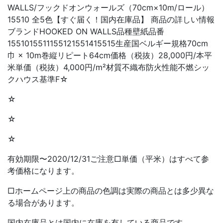
WALLS/フックドオンウォールズ（70cm×10m/ロール）
15510 全5色【すぐ届く！国内在庫品】 商品の詳しい情報
ブランドHOOKED ON WALLS品種壁紙品番
1551015511155121551415515生産国ベルギー規格70cm
巾 × 10m巻縦リピート64cm価格（税抜）28,000円/本平
米単価（税抜）4,000円/m²材質不織布防火性能不燃シッ
クハウス基準F☆
☆
☆
☆
有効期限〜2020/12/31ご注意□単価（平米）はすべて参
考価格になります。
□ホームページ上の商品の色調は実際の商品とは多少異な
る場合があります。
国内在庫品とは国内に在庫を有している商品です。