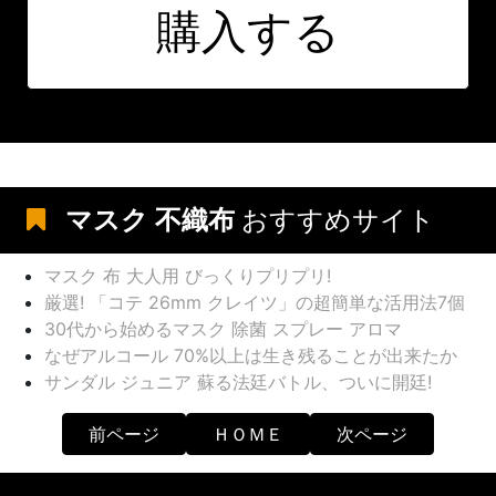
購入する
マスク 不織布
おすすめサイト
マスク 布 大人用 びっくりプリプリ!
厳選! 「コテ 26mm クレイツ」の超簡単な活用法7個
30代から始めるマスク 除菌 スプレー アロマ
なぜアルコール 70%以上は生き残ることが出来たか
サンダル ジュニア 蘇る法廷バトル、ついに開廷!
前ページ
ＨＯＭＥ
次ページ